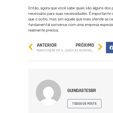
Então, agora que você sabe quais são alguns dos pr
necessário para suas necessidades. É importante d
que o outro, mas sim aquele que mais atende as ne
fundamental conversar com uma empresa especializ
realmente precisa.
ANTERIOR
PRÓXIMO
MANUTENÇÃO EM GUINDASTES: POR QUE FAZER E QUAL A FREQUÊNCIA?
QUAIS AS RESPONSABILIDADES DE UM OPERADOR DE EMPILHADEIRA?
GUINDASTESBR
TODOS OS POSTS