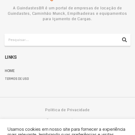
A GuindastesBR é um portal de empresas de locação de
Guindastes, Caminhão Munck, Empilhadeiras e equipamentos
para Içamento de Cargas.
LINKS
HOME
TERMOS DE USO
Politica de Privacidade
© 2024 GuindastesBR
Usamos cookies em nosso site para fornecer a experiência
mais relevante, lembrando suas preferências e visitas