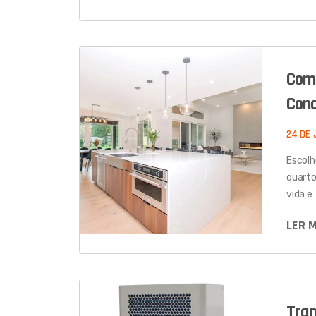
Como
Con
24 DE 
Escolh
quarto
vida e
LER 
Tran