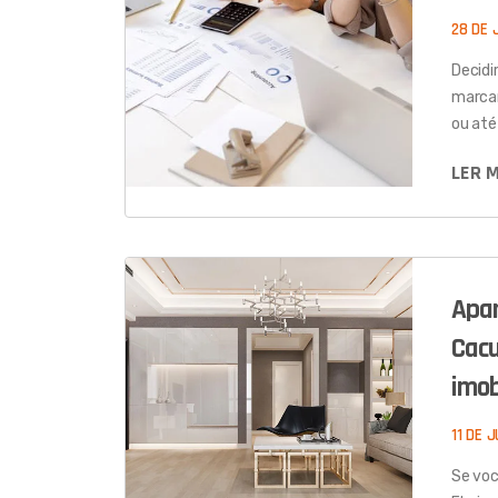
28 DE 
Decidi
marcan
ou até
LER 
Apar
Cacu
imob
11 DE 
Se voc