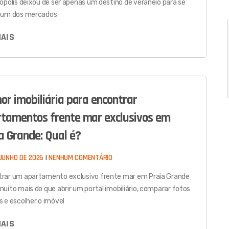
nópolis deixou de ser apenas um destino de veraneio para se
r um dos mercados
MAIS
or imobiliária para encontrar
tamentos frente mar exclusivos em
a Grande: Qual é?
JUNHO DE 2026
NENHUM COMENTÁRIO
rar um apartamento exclusivo frente mar em Praia Grande
muito mais do que abrir um portal imobiliário, comparar fotos
s e escolher o imóvel
MAIS