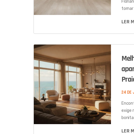
Floria
torna
LER 
Melh
apar
Prai
24 DE 
Encont
exige 
bonita
LER 