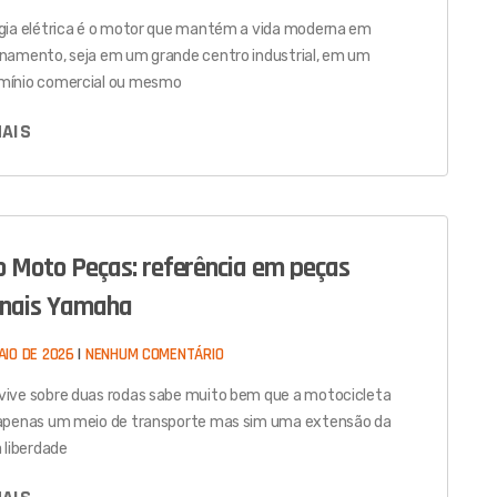
gia elétrica é o motor que mantém a vida moderna em
namento, seja em um grande centro industrial, em um
mínio comercial ou mesmo
MAIS
 Moto Peças: referência em peças
inais Yamaha
AIO DE 2026
NENHUM COMENTÁRIO
ive sobre duas rodas sabe muito bem que a motocicleta
apenas um meio de transporte mas sim uma extensão da
a liberdade