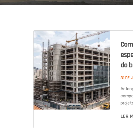
Com
espe
do b
31 DE 
Ao lon
compor
projet
LER 