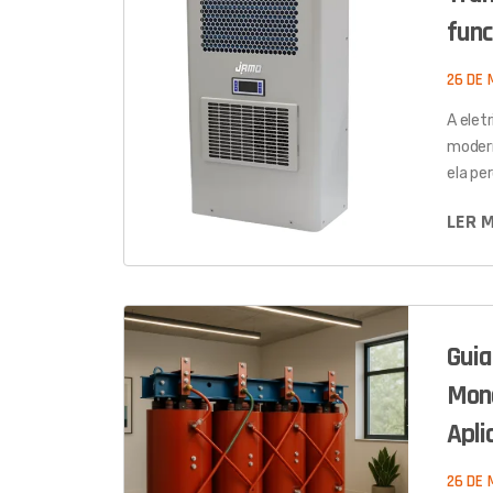
fun
26 DE 
A elet
modern
ela pe
LER 
Guia
Mono
Apli
26 DE 