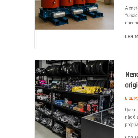
A ener
funcio
condo
LER 
Neno
orig
6 DE M
Quem v
não é 
própri