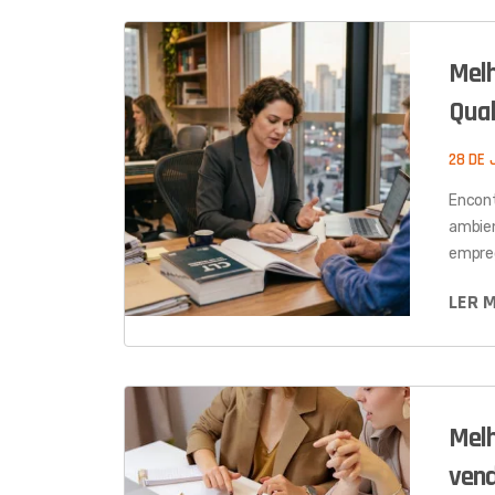
Melh
Qual
28 DE 
Encont
ambien
empreg
LER 
Melh
vend